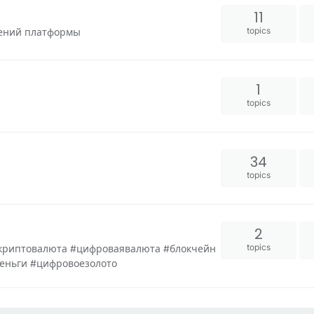
11
topics
жений платформы
1
topics
34
topics
2
topics
#криптовалюта #цифроваявалюта #блокчейн
деньги #цифровоезолото