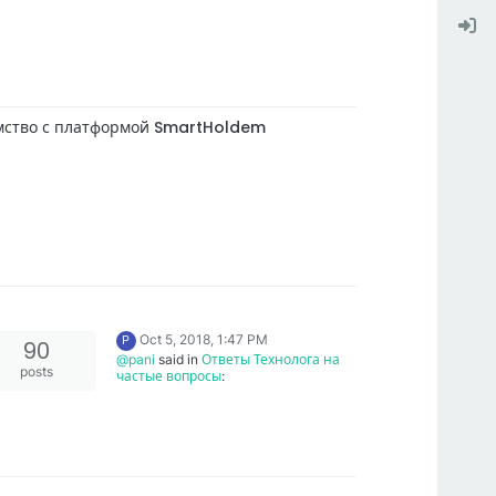
мство с платформой SmartHoldem
Oct 5, 2018, 1:47 PM
P
90
@pani
said in
Ответы Технолога на
posts
частые вопросы
:
@stil99
said in
Ответы
Технолога на частые вопросы
:
Интересно.
"Мы сделали мягкий
Заменит ли новая парольная фраза
форк. Теперь 1 кошелек -
те парольные фразы, которые
1 голос за делегата. 1