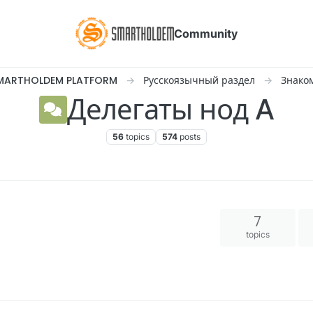
Community
MARTHOLDEM PLATFORM
Русскоязычный раздел
Знако
Делегаты нод A
56
topics
574
posts
7
topics