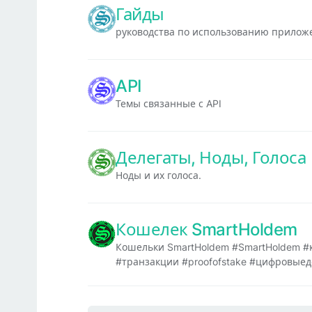
Гайды
руководства по использованию прило
API
Темы связанные с API
Делегаты, Ноды, Голоса
Ноды и их голоса.
Кошелек SmartHoldem
Кошельки SmartHoldem #SmartHoldem 
#транзакции #proofofstake #цифровые