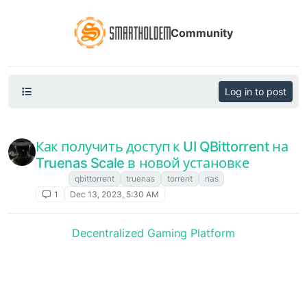
Community
Log in to post
Как получить доступ к UI QBittorrent на
Truenas Scale в новой установке
Блоги
qbittorrent
truenas
torrent
nas
1
Dec 13, 2023, 5:30 AM
Decentralized Gaming Platform