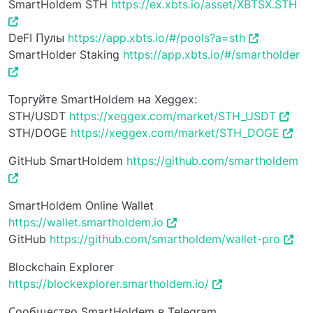
SmartHoldem STH
https://ex.xbts.io/asset/XBTSX.STH
DeFI Пулы
https://app.xbts.io/#/pools?a=sth
SmartHolder Staking
https://app.xbts.io/#/smartholder
Торгуйте SmartHoldem на Xeggex:
STH/USDT
https://xeggex.com/market/STH_USDT
STH/DOGE
https://xeggex.com/market/STH_DOGE
GitHub SmartHoldem
https://github.com/smartholdem
SmartHoldem Online Wallet
https://wallet.smartholdem.io
GitHub
https://github.com/smartholdem/wallet-pro
Blockchain Explorer
https://blockexplorer.smartholdem.io/
Сообщество SmartHoldem в Telegram