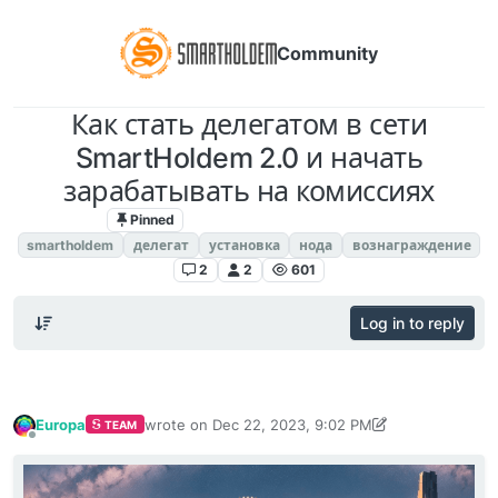
Community
Как стать делегатом в сети
SmartHoldem 2.0 и начать
зарабатывать на комиссиях
Pinned
SmartHoldem 2.0 DELEGATES
smartholdem
делегат
установка
нода
вознаграждение
2
2
601
Log in to reply
Europa
wrote on
Dec 22, 2023, 9:02 PM
TEAM
last edited by Europa
Jan 17, 2024, 6:12 PM
Offline