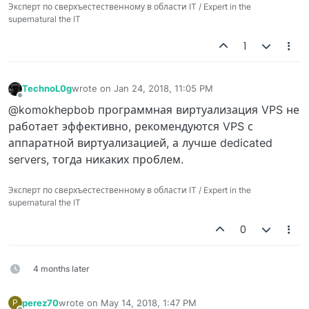
Эксперт по сверхъестественному в области IT / Expert in the
supernatural the IT
1
TechnoL0g
wrote on
Jan 24, 2018, 11:05 PM
last edited by
Offline
@komokhepbob программная виртуализация VPS не
работает эффективно, рекомендуются VPS с
аппаратной виртуализацией, а лучше dedicated
servers, тогда никаких проблем.
Эксперт по сверхъестественному в области IT / Expert in the
supernatural the IT
0
4 months later
perez70
wrote on
May 14, 2018, 1:47 PM
P
last edited by