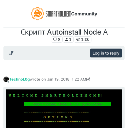
Community
Скрипт Autoinstall Node А
Гайды
5
3
3.2k
Log in to reply
TechnoL0g
wrote on
Jan 19, 2018, 1:22 AM
last edited by TechnoL0g
Jan 24, 2018, 11:06 PM
Offline