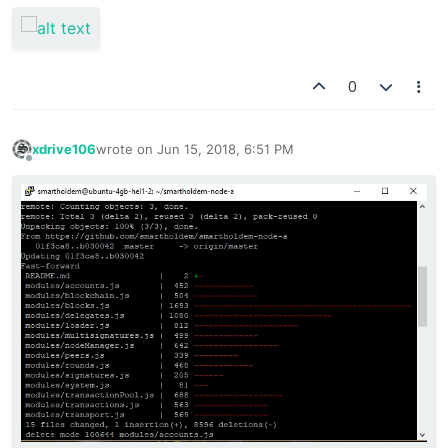
0
xdrive106
wrote on
Jun 15, 2018, 6:51 PM
last edited by
Offline