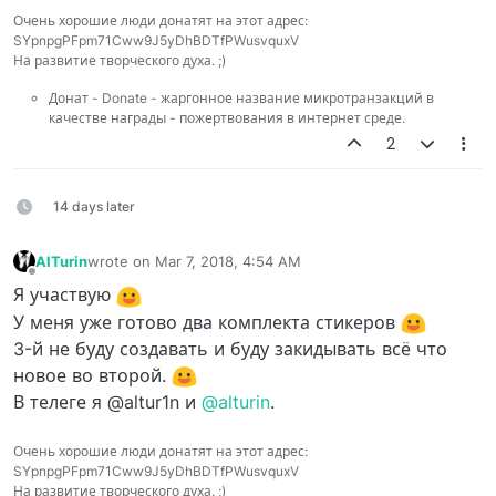
Очень хорошие люди донатят на этот адрес:
SYpnpgPFpm71Cww9J5yDhBDTfPWusvquxV
На развитие творческого духа. ;)
Донат - Donate - жаргонное название микротранзакций в
качестве награды - пожертвования в интернет среде.
2
14 days later
AlTurin
wrote on
Mar 7, 2018, 4:54 AM
last edited by
Offline
Я участвую
У меня уже готово два комплекта стикеров
3-й не буду создавать и буду закидывать всё что
новое во второй.
В телеге я @altur1n и
@alturin
.
Очень хорошие люди донатят на этот адрес:
SYpnpgPFpm71Cww9J5yDhBDTfPWusvquxV
На развитие творческого духа. ;)