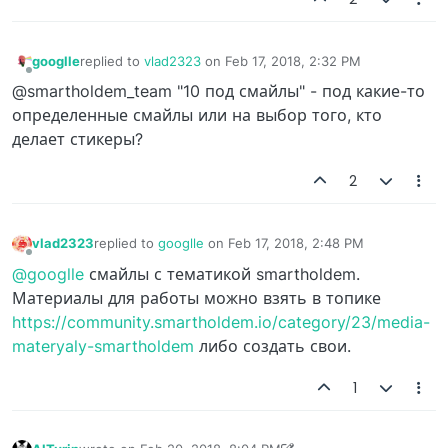
googlle
replied to
vlad2323
on
Feb 17, 2018, 2:32 PM
last edited by
Offline
@smartholdem_team "10 под смайлы" - под какие-то
определенные смайлы или на выбор того, кто
делает стикеры?
2
vlad2323
replied to
googlle
on
Feb 17, 2018, 2:48 PM
last edited by
Offline
@googlle
смайлы с тематикой smartholdem.
Материалы для работы можно взять в топике
https://community.smartholdem.io/category/23/media-
materyaly-smartholdem
либо создать свои.
1