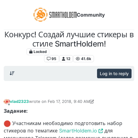
Community
Конкурс! Создай лучшие стикеры в
стиле SmartHoldem!
Locked
Акции, конкурсы, розыгрыши
95
12
41.6k
Log in to reply
vlad2323
wrote on
Feb 17, 2018, 9:40 AM
last edited by Europa
Nov 1, 2020, 5:12 PM
Offline
Задание:
Участникам необходимо подготовить набор
стикеров по тематике
SmartHoldem.io
для