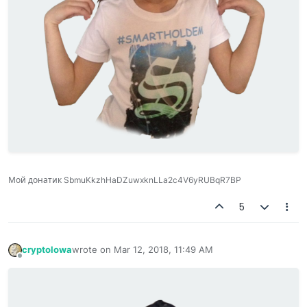
Мой донатик SbmuKkzhHaDZuwxknLLa2c4V6yRUBqR7BP
5
cryptolowa
wrote on
Mar 12, 2018, 11:49 AM
last edited by
Offline