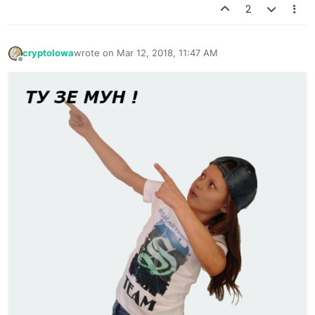
2
cryptolowa
wrote on
Mar 12, 2018, 11:47 AM
last edited by
Offline