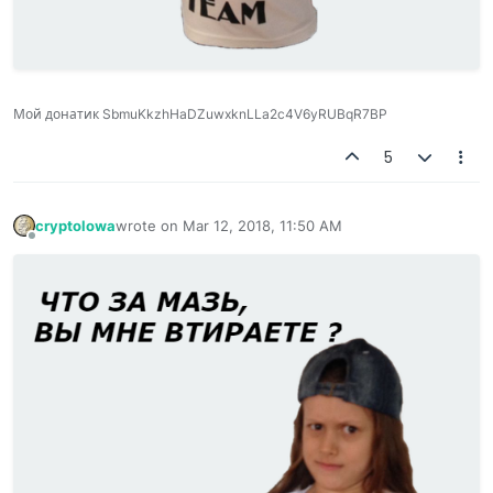
Мой донатик SbmuKkzhHaDZuwxknLLa2c4V6yRUBqR7BP
5
cryptolowa
wrote on
Mar 12, 2018, 11:50 AM
last edited by
Offline