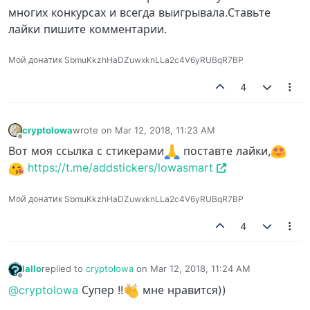
многих конкурсах и всегда выигрывала.Ставьте
лайки пишите комментарии.
Мой донатик SbmuKkzhHaDZuwxknLLa2c4V6yRUBqR7BP
4
cryptolowa
wrote on
Mar 12, 2018, 11:23 AM
last edited by
Offline
Вот моя ссылка с стикерами
поставте лайки,
https://t.me/addstickers/lowasmart
Мой донатик SbmuKkzhHaDZuwxknLLa2c4V6yRUBqR7BP
4
Iallo
replied to
cryptolowa
on
Mar 12, 2018, 11:24 AM
last edited by
Offline
@cryptolowa
Супер !!
мне нравится))