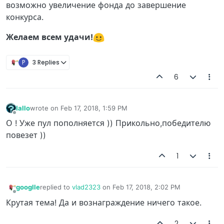
возможно увеличение фонда до завершение
конкурса.
Желаем всем удачи!
P
3 Replies
6
Iallo
wrote on
Feb 17, 2018, 1:59 PM
last edited by
Offline
О ! Уже пул пополняется )) Прикольно,победителю
повезет ))
1
googlle
replied to
vlad2323
on
Feb 17, 2018, 2:02 PM
last edited by
Offline
Крутая тема! Да и вознаграждение ничего такое.
2