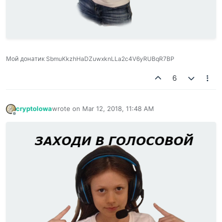
Мой донатик SbmuKkzhHaDZuwxknLLa2c4V6yRUBqR7BP
6
cryptolowa
wrote on
Mar 12, 2018, 11:48 AM
last edited by
Offline