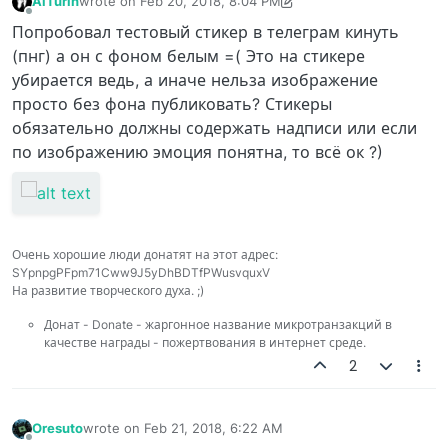
AlTurin
wrote on
Feb 20, 2018, 8:04 PM
last edited by AlTurin
Feb 21, 2018, 2:07 AM
Offline
Попробовал тестовый стикер в телеграм кинуть
(пнг) а он с фоном белым =( Это на стикере
убирается ведь, а иначе нельза изображение
просто без фона публиковать? Стикеры
обязательно должны содержать надписи или если
по изображению эмоция понятна, то всё ок ?)
Очень хорошие люди донатят на этот адрес:
SYpnpgPFpm71Cww9J5yDhBDTfPWusvquxV
На развитие творческого духа. ;)
Донат - Donate - жаргонное название микротранзакций в
качестве награды - пожертвования в интернет среде.
2
Oresuto
wrote on
Feb 21, 2018, 6:22 AM
last edited by
Offline