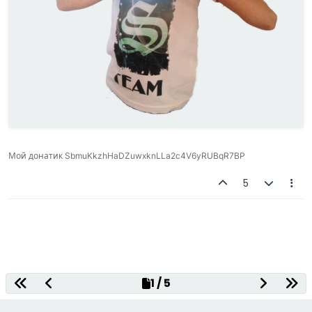
Мой донатик SbmuKkzhHaDZuwxknLLa2c4V6yRUBqR7BP
5
Decentralized Gaming Platform
1 / 5