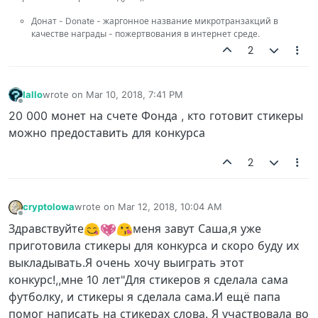
Донат - Donate - жаргонное название микротранзакций в
качестве награды - пожертвования в интернет среде.
2
Iallo
wrote on
Mar 10, 2018, 7:41 PM
last edited by
Offline
20 000 монет на счете Фонда , кто готовит стикеры
можно предоставить для конкурса
2
cryptolowa
wrote on
Mar 12, 2018, 10:04 AM
last edited by
Offline
Здравствуйте
меня завут Саша,я уже
приготовила стикеры для конкурса и скоро буду их
выкладывать.Я очень хочу выиграть этот
конкурс!,,мне 10 лет"Для стикеров я сделала сама
футболку, и стикеры я сделала сама.И ещё папа
помог написать на стикерах слова. Я участвовала во