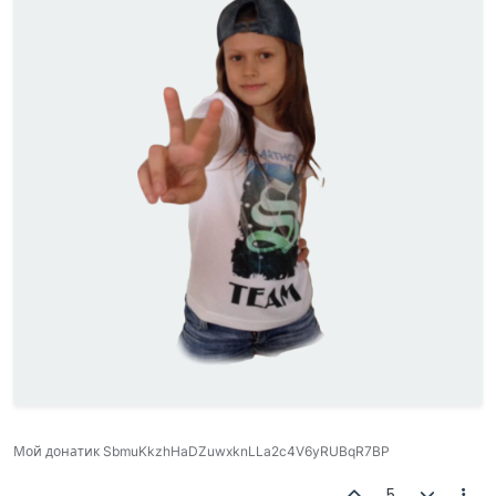
Мой донатик SbmuKkzhHaDZuwxknLLa2c4V6yRUBqR7BP
5