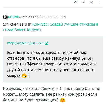
2
AlTurin
wrote on
Feb 21, 2018, 11:15 AM
last edited by
Offline
@mkbeh said in
Конкурс! Создай лучшие стикеры в
стиле SmartHoldem!
:
http://ibb.co/juHDxc
Если бы кто то смог сделать похожий пак
стикеров , то я бы еще сверху накинул бы 5к
монет ( лайфхак : перекрасить этого солдата в
другой цвет и изменить текущее лого на лого
смарта
)
Не думаю, что это лайв-хак =))) Так проще быть не
может... Могу сделать вне рамках конкурса ( если
больше не будет желающих )