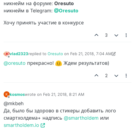
никнейм на форуме:
Oresuto
никнейм в Telegram:
@Oresuto
Хочу принять участие в конкурсе
3
vlad2323
replied to
Oresuto
on
Feb 21, 2018, 7:04 AM
last edited by vlad2323
Feb 21, 2018, 7:05 AM
Offline
@oresuto
прекрасно!
Ждем результатов)
2
kosmos
wrote on
Feb 21, 2018, 8:21 AM
K
last edited by
Offline
@mkbeh
Да, было бы здорово в стикеры добавить лого
смартхолдема+ надпись
@smartholdem
или
smartholdem.io