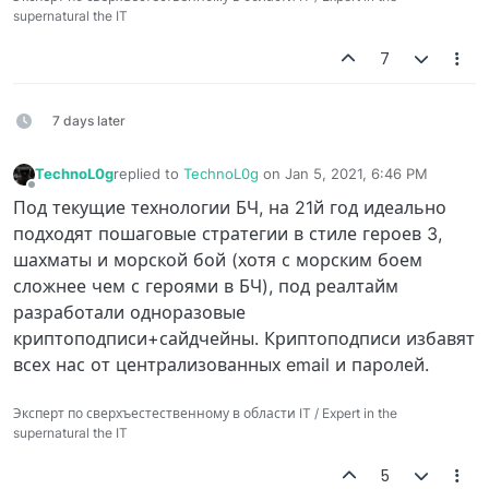
supernatural the IT
7
7 days later
TechnoL0g
replied to
TechnoL0g
on
Jan 5, 2021, 6:46 PM
last edited by
Offline
Под текущие технологии БЧ, на 21й год идеально
подходят пошаговые стратегии в стиле героев 3,
шахматы и морской бой (хотя с морским боем
сложнее чем с героями в БЧ), под реалтайм
разработали одноразовые
криптоподписи+сайдчейны. Криптоподписи избавят
всех нас от централизованных email и паролей.
Эксперт по сверхъестественному в области IT / Expert in the
supernatural the IT
5