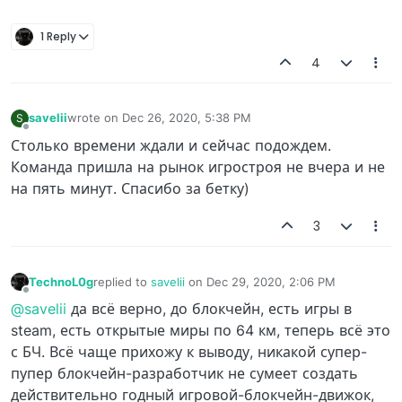
1 Reply
4
savelii
wrote on
Dec 26, 2020, 5:38 PM
S
last edited by
Offline
Столько времени ждали и сейчас подождем.
Команда пришла на рынок игростроя не вчера и не
на пять минут. Спасибо за бетку)
3
TechnoL0g
replied to
savelii
on
Dec 29, 2020, 2:06 PM
last edited by
Offline
@savelii
да всё верно, до блокчейн, есть игры в
steam, есть открытые миры по 64 км, теперь всё это
с БЧ. Всё чаще прихожу к выводу, никакой супер-
пупер блокчейн-разработчик не сумеет создать
действительно годный игровой-блокчейн-движок,