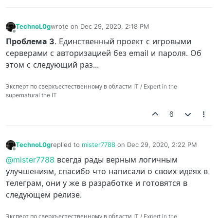
TechnoL0g
wrote on
Dec 29, 2020, 2:18 PM
last edited by
Offline
Проблема 3
. Единственный проект с игровыми
серверами с авторизацией без email и пароля. Об
этом с следующий раз...
Эксперт по сверхъестественному в области IT / Expert in the
supernatural the IT
6
TechnoL0g
replied to
mister7788
on
Dec 29, 2020, 2:22 PM
last edited by
Offline
@mister7788
всегда рады верным логичным
улучшениям, спасибо что написали о своих идеях в
телеграм, они у же в разработке и готовятся в
следующем релизе.
Эксперт по сверхъестественному в области IT / Expert in the