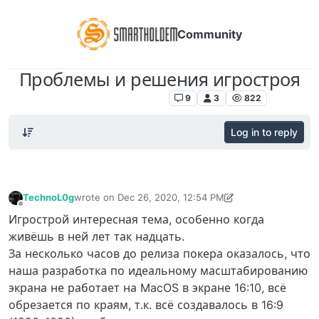
Community
Проблемы и решения игростроя
Poker Room SmartHoldem
9
3
822
Log in to reply
TechnoL0g
wrote on
Dec 26, 2020, 12:54 PM
last edited by TechnoL0g
Dec 26, 2020, 1:04 PM
Offline
Игрострой интересная тема, особенно когда
живёшь в ней лет так надцать.
За несколько часов до релиза покера оказалось, что
наша разработка по идеальному масштабированию
экрана не работает на MacOS в экране 16:10, всё
обрезается по краям, т.к. всё создавалось в 16:9