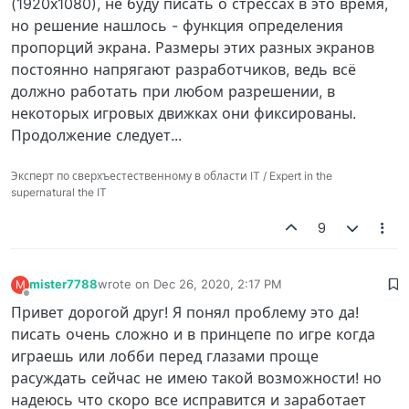
(1920х1080), не буду писать о стрессах в это время,
но решение нашлось - функция определения
пропорций экрана. Размеры этих разных экранов
постоянно напрягают разработчиков, ведь всё
должно работать при любом разрешении, в
некоторых игровых движках они фиксированы.
Продолжение следует...
Эксперт по сверхъестественному в области IT / Expert in the
supernatural the IT
9
mister7788
wrote on
Dec 26, 2020, 2:17 PM
M
last edited by
Offline
Привет дорогой друг! Я понял проблему это да!
писать очень сложно и в принцепе по игре когда
играешь или лобби перед глазами проще
расуждать сейчас не имею такой возможности! но
надеюсь что скоро все исправится и заработает