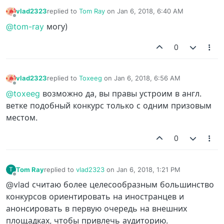
vlad2323
replied to
Tom Ray
on
Jan 6, 2018, 6:40 AM
last edited by
Offline
@tom-ray
могу)
0
vlad2323
replied to
Toxeeg
on
Jan 6, 2018, 6:56 AM
last edited by
Offline
@toxeeg
возможно да, вы правы устроим в англ.
ветке подобный конкурс только с одним призовым
местом.
0
Tom Ray
replied to
vlad2323
on
Jan 6, 2018, 1:21 PM
T
last edited by
Offline
@vlad считаю более целесообразным большинство
конкурсов ориентировать на иностранцев и
анонсировать в первую очередь на внешних
площадках, чтобы привлечь аудиторию.