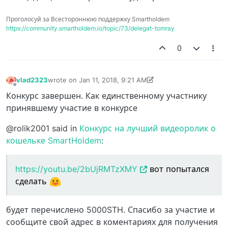
Проголосуй за Всестороннюю поддержку Smartholdem
https://community.smartholdem.io/topic/73/delegat-tomray
0
vlad2323
wrote on
Jan 11, 2018, 9:21 AM
last edited by vlad2323
Jan 11, 2018, 9:21 AM
Offline
Конкурс завершен. Как единственному участнику
принявшему участие в конкурсе
@rolik2001 said in
Конкурс на лучший видеоролик о
кошельке SmartHoldem
:
https://youtu.be/2bUjRMTzXMY
вот попытался
сделать
будет перечислено 5000STH. Спасибо за участие и
сообщите свой адрес в коментариях для получения