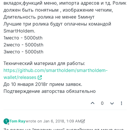
вкладок,функций меню, импорта адресов и тд. Ролик
должен быть понятным , изображение четким,
Длительность ролика не менее 5минут
Лучшие три ролика будут оплачены командой
SmartHoldem.
1место - 5000sth
2место - 5000sth
3место - 5000sth
Технический материал для работы:
https://github.com/smartholdem/smartholdem-
wallet/releases
До 10 января 2018г прием заявок.
Подтверждение авторства обязательно
0
Tom Ray
wrote on
Jan 6, 2018, 1:09 AM
T
last edited by Tom Ray
Jan 6, 2018, 1:09 AM
Offline
За ролик на "правильном" английском от меня еще