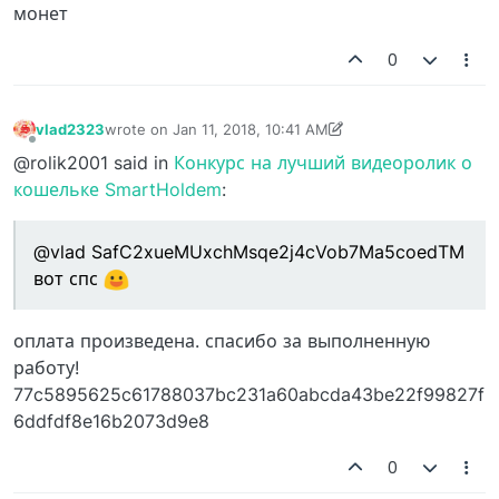
монет
0
vlad2323
wrote on
Jan 11, 2018, 10:41 AM
last edited by vlad2323
Jan 11, 2018, 10:42 AM
Offline
@rolik2001 said in
Конкурс на лучший видеоролик о
кошельке SmartHoldem
:
@vlad SafC2xueMUxchMsqe2j4cVob7Ma5coedTM
вот спс
оплата произведена. спасибо за выполненную
работу!
77c5895625c61788037bc231a60abcda43be22f99827f
6ddfdf8e16b2073d9e8
0