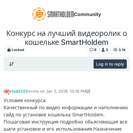
Community
Конкурс на лучший видеоролик о
кошельке SmartHoldem
Locked
Акции, конкурсы, розыгрыши
8
3
3.1k
Log in to reply
vlad2323
wrote on
Jan 5, 2018, 10:18 PM
last edited by vlad2323
Jan 5, 2018, 10:29 PM
Offline
Условия конкурса:
Качественный по видео информации и наполнению
гайд по установке кошелька SmartHoldem.
Пошаговая инструкция подробно обьясняющая все
шаги установки и его использования.Назначение