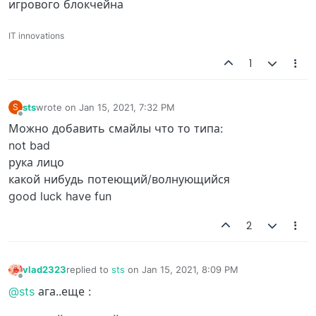
игрового блокчейна
IT innovations
1
sts
wrote on
Jan 15, 2021, 7:32 PM
S
last edited by
Offline
Можно добавить смайлы что то типа:
not bad
рука лицо
какой нибудь потеющий/волнующийся
good luck have fun
2
vlad2323
replied to
sts
on
Jan 15, 2021, 8:09 PM
last edited by
Offline
@sts
ага..еще :