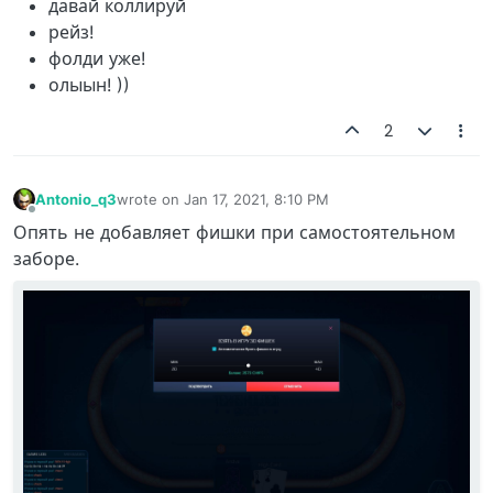
давай коллируй
рейз!
фолди уже!
олыын! ))
2
Antonio_q3
wrote on
Jan 17, 2021, 8:10 PM
last edited by
Offline
Опять не добавляет фишки при самостоятельном
заборе.