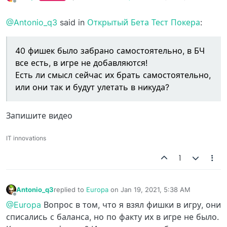
last edited by
Offline
@Antonio_q3
said in
Открытый Бета Тест Покера
:
40 фишек было забрано самостоятельно, в БЧ
все есть, в игре не добавляются!
Есть ли смысл сейчас их брать самостоятельно,
или они так и будут улетать в никуда?
Запишите видео
IT innovations
1
Antonio_q3
replied to
Europa
on
Jan 19, 2021, 5:38 AM
last edited by
Offline
@Europa
Вопрос в том, что я взял фишки в игру, они
списались с баланса, но по факту их в игре не было.