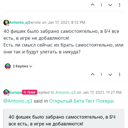
1
Antonio_q3
wrote on
Jan 17, 2021, 8:12 PM
last edited by
Offline
40 фишек было забрано самостоятельно, в БЧ все
есть, в игре не добавляются!
Есть ли смысл сейчас их брать самостоятельно, или
они так и будут улетать в никуда?
2 Replies
1
Europa
replied to
Antonio_q3
on
Jan 17, 2021, 11:27 PM
TEAM
last edited by
Offline
@Antonio_q3
said in
Открытый Бета Тест Покера
:
40 фишек было забрано самостоятельно, в БЧ
все есть, в игре не добавляются!