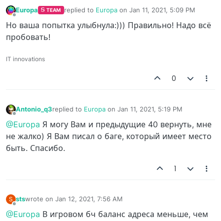
Europa
replied to
Europa
on
Jan 11, 2021, 5:09 PM
TEAM
last edited by
Offline
Но ваша попытка улыбнула:))) Правильно! Надо всё
пробовать!
IT innovations
0
Antonio_q3
replied to
Europa
on
Jan 11, 2021, 5:19 PM
last edited by
Offline
@Europa
Я могу Вам и предыдущие 40 вернуть, мне
не жалко) Я Вам писал о баге, который имеет место
быть. Спасибо.
1
sts
wrote on
Jan 12, 2021, 7:56 AM
S
last edited by
Offline
@Europa
В игровом бч баланс адреса меньше, чем