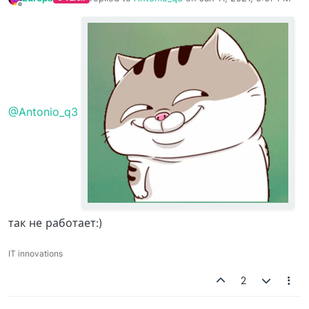
last edited by
Offline
@Antonio_q3
так не работает:)
IT innovations
2