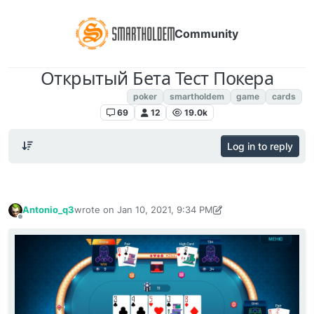
Community
Открытый Бета Тест Покера
Poker Room SmartHoldem
poker
smartholdem
game
cards
69
12
19.0k
Log in to reply
Antonio_q3
wrote on
Jan 10, 2021, 9:34 PM
last edited by Antonio_q3
Jan 10, 2021, 9:36 PM
Offline