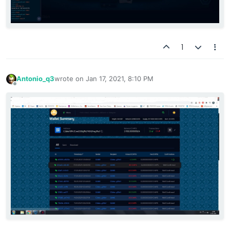
1
Antonio_q3
wrote on
Jan 17, 2021, 8:10 PM
last edited by
Offline