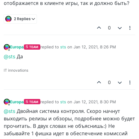
отображается в клиенте игры, так и должно быть?
2 Replies
0
Europa
replied to
sts
on
Jan 12, 2021, 8:26 PM
TEAM
last edited by
Offline
@sts
Да
IT innovations
0
Europa
replied to
sts
on
Jan 12, 2021, 8:30 PM
TEAM
last edited by
Offline
@sts
Двойная система контроля. Скоро начнут
выходить релизы и обзоры, подробнее можно будет
прочитать. В двух словах не объяснишь:) Не
забывайте 1 фишка идет в обеспечение комиссий