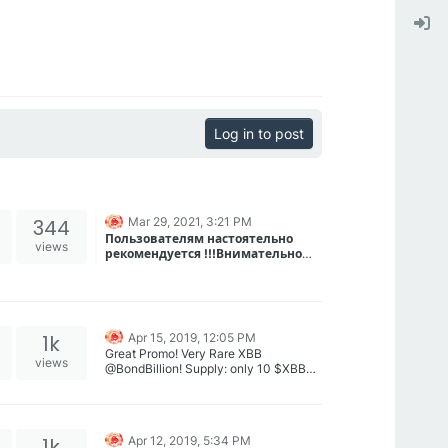
Log in to post
344
Mar 29, 2021, 3:21 PM
Пользователям настоятельно
views
рекомендуется !!!Внимательно
прочитать инсктрукции на
Для ДЕПОЗИТА / ВЫВОДА
странице ДЕПОЗИТ / ВЫВОД
используйте форму
перед выполнением любых
https://ex.xbts.io/deposit-withdraw
В интерфейсе биржи XBTS
переводов баланса.
выберите блокчейн-мост для
Пользователи, которые не
вывода - WAVES Chain Tokens
Отправку перевода с биржи XBTS
1k
Apr 15, 2019, 12:05 PM
соблюдают инструкции, могут
вы можете отследить во вкладке
Great Promo! Very Rare XBB
потерять сумму перевода, если
Инфопанель, в разделе
При наличии транзакции по
views
@BondBillion! Supply: only 10 $XBB
она не соответствует
Активность, а также в
указанному вами адресу, и
Tokens and its non re-issuable tokens.
1st round Airdrop! Top 5 000 Active
минимальной сумме для
обозревателе блоков BitShares
отсутствии актива на балансе
Waves ➡️ XBTS
Official site
Traders XBTS & BitShares!
http://billionbond.com
пополения/вывода, указанной на
https://bts.ai/
вашего аккаунта Waves,
winwaves.png
.
Buy & Trade BillionBond
бирже.
обращайтесь в тех. поддержку
winwaves2.png
0_1555329950737_Без названия
Waves.
XBTS ➡️ WAVES
1k
Apr 12, 2019, 5:34 PM
(9).jpg