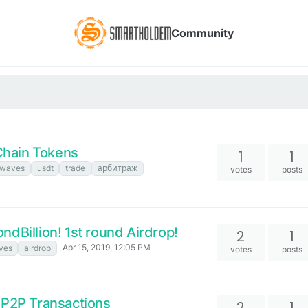
Community
hain Tokens
1
1
waves
usdt
trade
арбитраж
votes
posts
dBillion! 1st round Airdrop!
2
1
Apr 15, 2019, 12:05 PM
ves
airdrop
votes
posts
 P2P Transactions
2
1