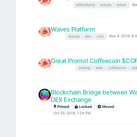
Ap
BillionBond
billionbond
waves
token
Waves Platform
Mar 4, 2019, 6:
Waves
waves
dex
coin
Great Promo! Coffeecoin $CO
XBTS NEWS
airdrop
xbts
coffeecoin
wa
Blockchain Bridge between Wa
DEX Exchange
Pinned
Locked
Moved
XBTS NE
Oct 29, 2018, 1:24 PM